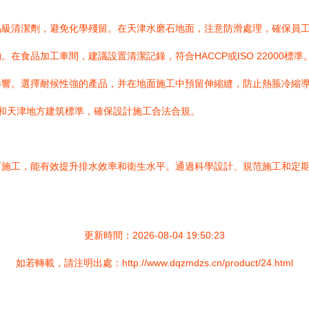
品級清潔劑，避免化學殘留。在天津水磨石地面，注意防滑處理，確保員
食品加工車間，建議設置清潔記錄，符合HACCP或ISO 22000標準
影響。選擇耐候性強的產品，并在地面施工中預留伸縮縫，防止熱脹冷縮
1）和天津地方建筑標準，確保設計施工合法合規。
石施工，能有效提升排水效率和衛生水平。通過科學設計、規范施工和定
更新時間：2026-08-04 19:50:23
如若轉載，請注明出處：http://www.dqzmdzs.cn/product/24.html