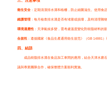
三、注意事項
衛生安全
：定期清潔排水溝和格柵，防止細菌滋生。使用食
維護管理
：每月檢查排水溝是否有堵塞或損壞，及時清理雜物。在
環境適應性
：天津氣候多變，需考慮溫度變化對樹脂材料的
合規性
：遵循國家《食品生產通用衛生規范》（GB 1488
四、結語
成品樹脂排水溝在食品加工車間的應用，結合天津水磨
議與專業團隊合作，確保整體方案順利實施。