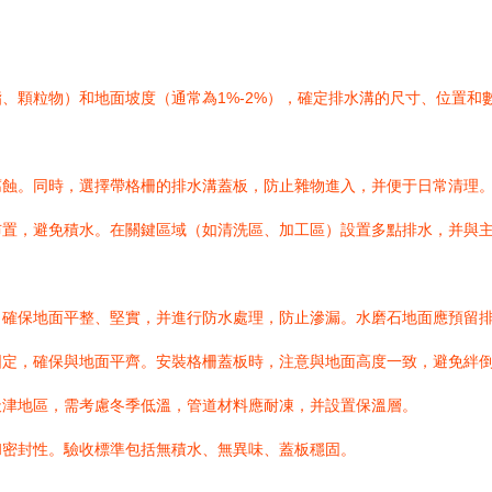
、顆粒物）和地面坡度（通常為1%-2%），確定排水溝的尺寸、位置和
腐蝕。同時，選擇帶格柵的排水溝蓋板，防止雜物進入，并便于日常清理
布置，避免積水。在關鍵區域（如清洗區、加工區）設置多點排水，并與
。確保地面平整、堅實，并進行防水處理，防止滲漏。水磨石地面應預留
固定，確保與地面平齊。安裝格柵蓋板時，注意與地面高度一致，避免絆
天津地區，需考慮冬季低溫，管道材料應耐凍，并設置保溫層。
和密封性。驗收標準包括無積水、無異味、蓋板穩固。