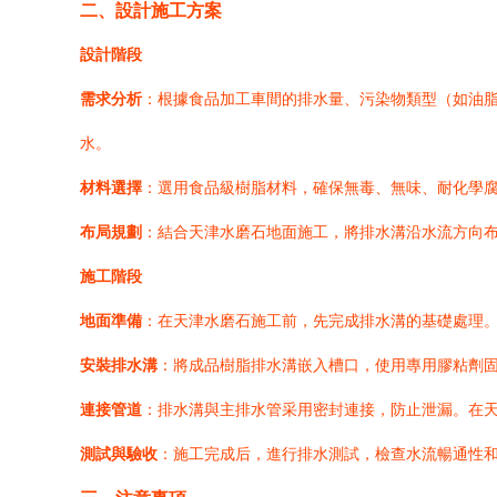
二、設計施工方案
設計階段
需求分析
：根據食品加工車間的排水量、污染物類型（如油脂
水。
材料選擇
：選用食品級樹脂材料，確保無毒、無味、耐化學
布局規劃
：結合天津水磨石地面施工，將排水溝沿水流方向
施工階段
地面準備
：在天津水磨石施工前，先完成排水溝的基礎處理
安裝排水溝
：將成品樹脂排水溝嵌入槽口，使用專用膠粘劑
連接管道
：排水溝與主排水管采用密封連接，防止泄漏。在
測試與驗收
：施工完成后，進行排水測試，檢查水流暢通性